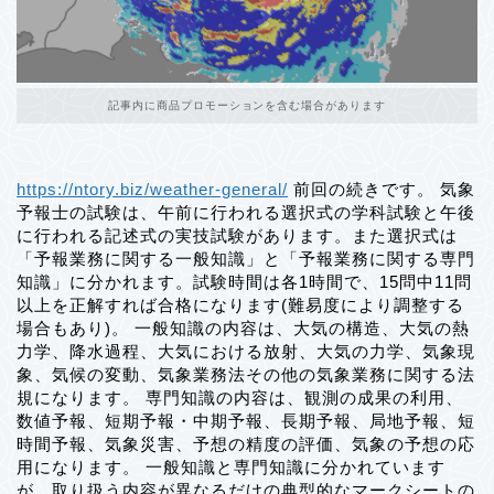
記事内に商品プロモーションを含む場合があります
https://ntory.biz/weather-general/
前回の続きです。 気象
予報士の試験は、午前に行われる選択式の学科試験と午後
に行われる記述式の実技試験があります。また選択式は
「予報業務に関する一般知識」と「予報業務に関する専門
知識」に分かれます。試験時間は各1時間で、15問中11問
以上を正解すれば合格になります(難易度により調整する
場合もあり)。 一般知識の内容は、⼤気の構造、⼤気の熱
⼒学、降⽔過程、⼤気における放射、⼤気の⼒学、気象現
象、気候の変動、気象業務法その他の気象業務に関する法
規になります。 専門知識の内容は、観測の成果の利⽤、
数値予報、短期予報・中期予報、⻑期予報、局地予報、短
時間予報、気象災害、予想の精度の評価、気象の予想の応
⽤になります。 一般知識と専門知識に分かれています
が、取り扱う内容が異なるだけの典型的なマークシートの