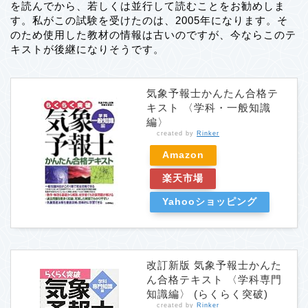
を読んでから、若しくは並行して読むことをお勧めしま
す。私がこの試験を受けたのは、2005年になります。そ
のため使用した教材の情報は古いのですが、今ならこのテ
キストが後継になりそうです。
気象予報士かんたん合格テ
キスト 〈学科・一般知識
編〉
created by
Rinker
Amazon
楽天市場
Yahooショッピング
改訂新版 気象予報士かんた
ん合格テキスト 〈学科専門
知識編〉 (らくらく突破)
created by
Rinker