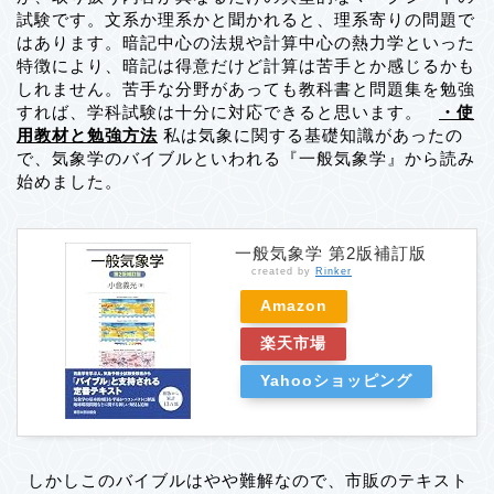
試験です。文系か理系かと聞かれると、理系寄りの問題で
はあります。暗記中心の法規や計算中心の熱力学といった
特徴により、暗記は得意だけど計算は苦手とか感じるかも
しれません。苦手な分野があっても教科書と問題集を勉強
すれば、学科試験は十分に対応できると思います。
・使
用教材と勉強方法
私は気象に関する基礎知識があったの
で、気象学のバイブルといわれる『一般気象学』から読み
始めました。
一般気象学 第2版補訂版
created by
Rinker
Amazon
楽天市場
Yahooショッピング
しかしこのバイブルはやや難解なので、市販のテキスト