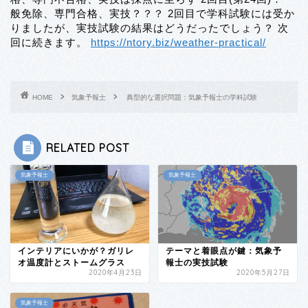
般免除、専門合格、実技？？？ 2回目で学科試験には受か
りましたが、実技試験の結果はどうだったでしょう？ 次
回に続きます。
https://ntory.biz/weather-practical/
HOME
気象予報士
典型的な選択問題：気象予報士の学科試験
RELATED POST
気象予報士
気象予報士
インテリアにいかが？ガリレ
テーマと着眼点が鍵：気象予
オ温度計とストームグラス
報士の実技試験
2020年4月23日
2020年5月27日
気象予報士