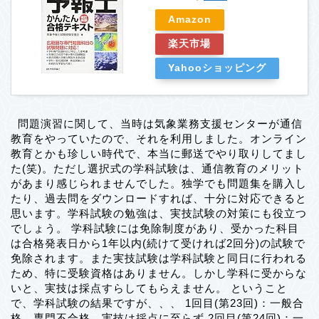
Amazon
楽天市場
Yahooショッピング
問題演習に関して、当時は気象業務支援センターが通信
教育をやっていたので、それを利用しました。オンライン
教育とかも珍しい時代で、本当に郵送でやり取りしてまし
た(笑)。ただし選択式の学科試験は、通信教育のメリット
があまり感じられませんでした。独学でも問題集を購入し
たり、過去問をダウンロードすれば、十分に対応できると
思います。学科試験の勉強は、実技試験の対策にも役立つ
でしょう。 学科試験には免除制度があり、受かった科目
は合格発表日から1年以内(続けて受ければ2回分)の試験で
免除されます。また実技試験は学科試験と同日に行われる
ため、特に受験資格はありません。しかし学科に受からな
いと、実技は採点すらしてもらえません。 ということ
で、学科試験の結果ですが、、、 1回目(第23回)：一般合
格、専門不合格、実技は採点に至らず 2回目(第24回)：一