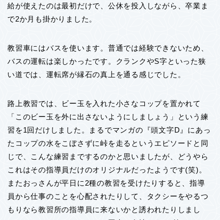
給が使えたのは最初だけで、公休を投入しながら、卒業ま
で2か月も掛かりました。
教習車にはバスを使います。普通では経験できないため、
バスの運転は楽しかったです。クランクやS字といった狭
い道では、運転席が縁石の真上を通る感じでした。
路上教習では、ビー玉を入れた小さなコップを置かれて
「このビー玉を外に出さないようにしましょう」という練
習を1回だけしました。まるでマンガの『頭文字D』にあっ
たコップの水をこぼさずに峠を走るというエピソードと同
じで、こんな練習までするのかと思いましたが、どうやら
これはその指導員だけのオリジナルだったようです(笑)。
またおっさんが平日に2種の教習を受けたりすると、指導
員から仕事のことを心配されたりして、タクシーをやるつ
もりなら教習所の指導員に来ないかと誘われたりしまし