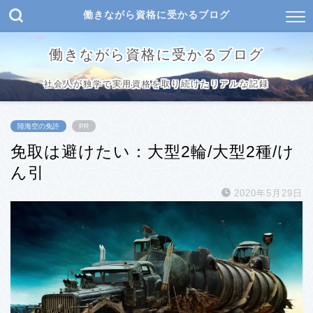
働きながら資格に受かるブログ
働きながら資格に受かるブログ
社会人が独学で実用資格を取り続けたリアルな記録
陸海空の免許
PR
免取は避けたい：大型2輪/大型2種/け
ん引
2020年5月29日