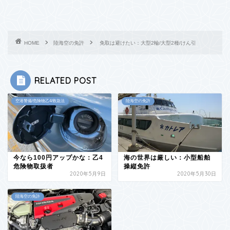
HOME
陸海空の免許
免取は避けたい：大型2輪/大型2種/けん引
RELATED POST
空港警備/危険物乙4/救急法
陸海空の免許
今なら100円アップかな：乙4
海の世界は厳しい：小型船舶
危険物取扱者
操縦免許
2020年5月9日
2020年5月30日
陸海空の免許