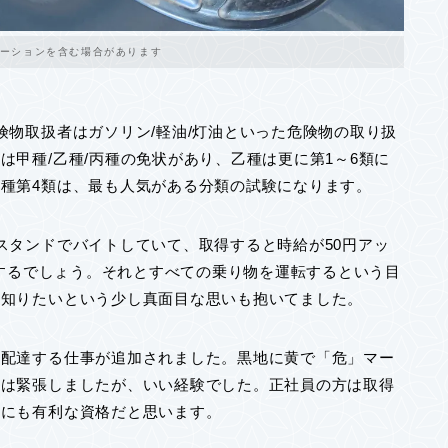
ーションを含む場合があります
険物取扱者はガソリン/軽油/灯油といった危険物の取り扱
甲種/乙種/丙種の免状があり、乙種は更に第1～6類に
種第4類は、最も人気がある分類の試験になります。
スタンドでバイトしていて、取得すると時給が50円アッ
当するでしょう。それとすべての乗り物を運転するという目
て知りたいという少し真面目な思いも抱いてました。
を配達する仕事が追加されました。黒地に黄で「危」マー
のは緊張しましたが、いい経験でした。正社員の方は取得
職にも有利な資格だと思います。