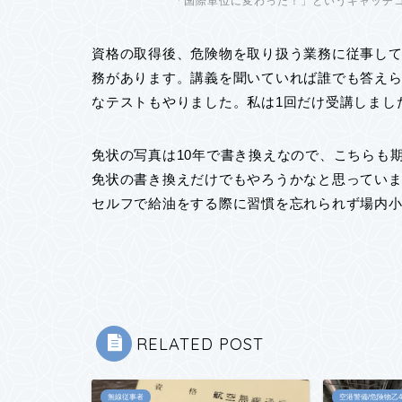
「国際単位に変わった！」というキャッチ
資格の取得後、危険物を取り扱う業務に従事して
務があります。講義を聞いていれば誰でも答え
なテストもやりました。私は1回だけ受講しまし
免状の写真は10年で書き換えなので、こちらも
免状の書き換えだけでもやろうかなと思ってい
セルフで給油をする際に習慣を忘れられず場内
RELATED POST
無線従事者
空港警備/危険物乙4