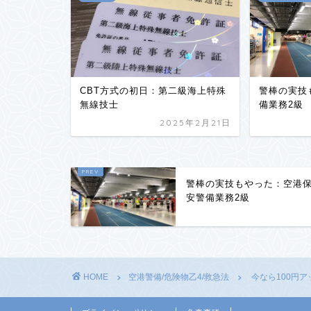
CBT方式の初日：第二級海上特殊
警棒の実技
無線技士
備業務2級
2025年2月21日
警棒の実技もやった：空港
安警備業務2級
HOME
空港警備/危険物乙4/救急法
今なら100円