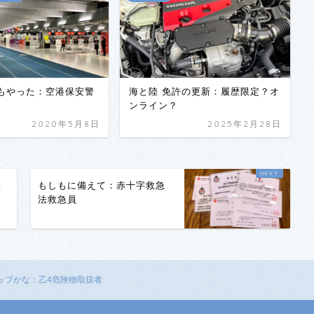
もやった：空港保安警
海と陸 免許の更新：履歴限定？オ
ンライン？
2020年5月8日
2025年2月28日
保
もしもに備えて：赤十字救急
法救急員
アップかな：乙4危険物取扱者