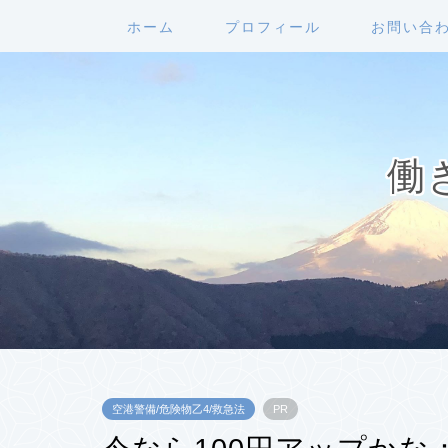
ホーム
プロフィール
お問い合
働
空港警備/危険物乙4/救急法
PR