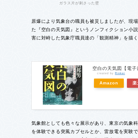
ガラス片が刺さった壁
原爆により気象台の職員も被災しましたが、現場
た『空白の天気図』というノンフィクション小
害に対峙した気象庁職員達の「観測精神」を描
空白の天気図【電子書
created by
Rinker
Amazon
楽
気象館としても色々な展示があり、東京の気象科
を体験できる突風カプセルとか、雷放電を実験