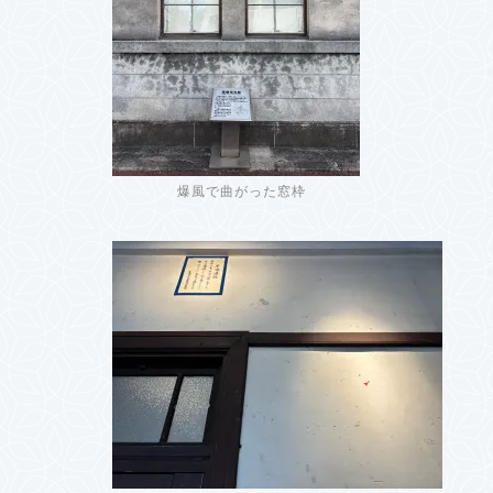
爆風で曲がった窓枠